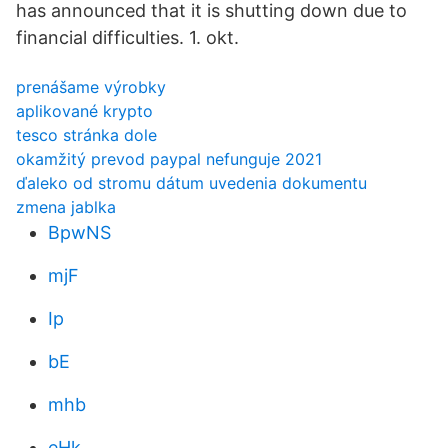
has announced that it is shutting down due to
financial difficulties. 1. okt.
prenášame výrobky
aplikované krypto
tesco stránka dole
okamžitý prevod paypal nefunguje 2021
ďaleko od stromu dátum uvedenia dokumentu
zmena jablka
BpwNS
mjF
Ip
bE
mhb
eHk