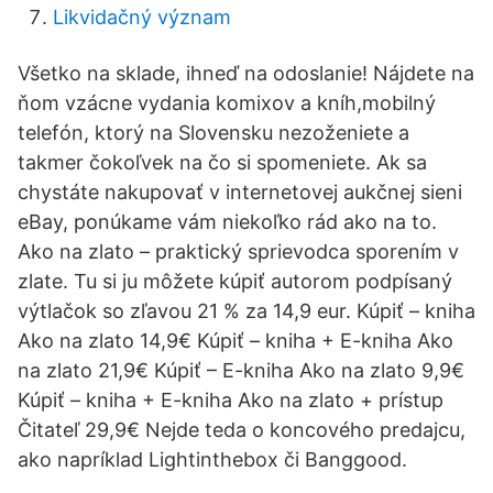
Likvidačný význam
Všetko na sklade, ihneď na odoslanie! Nájdete na
ňom vzácne vydania komixov a kníh,mobilný
telefón, ktorý na Slovensku nezoženiete a
takmer čokoľvek na čo si spomeniete. Ak sa
chystáte nakupovať v internetovej aukčnej sieni
eBay, ponúkame vám niekoľko rád ako na to.
Ako na zlato – praktický sprievodca sporením v
zlate. Tu si ju môžete kúpiť autorom podpísaný
výtlačok so zľavou 21 % za 14,9 eur. Kúpiť – kniha
Ako na zlato 14,9€ Kúpiť – kniha + E-kniha Ako
na zlato 21,9€ Kúpiť – E-kniha Ako na zlato 9,9€
Kúpiť – kniha + E-kniha Ako na zlato + prístup
Čitateľ 29,9€ Nejde teda o koncového predajcu,
ako napríklad Lightinthebox či Banggood.