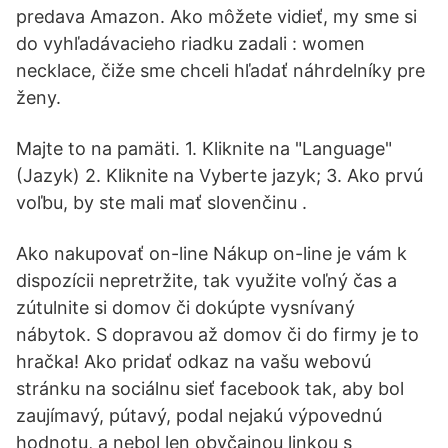
predava Amazon. Ako môžete vidieť, my sme si
do vyhľadávacieho riadku zadali : women
necklace, čiže sme chceli hľadať náhrdelníky pre
ženy.
Majte to na pamäti. 1. Kliknite na "Language"
(Jazyk) 2. Kliknite na Vyberte jazyk; 3. Ako prvú
voľbu, by ste mali mať slovenčinu .
Ako nakupovať on-line Nákup on-line je vám k
dispozícii nepretržite, tak využite voľný čas a
zútulnite si domov či dokúpte vysnívaný
nábytok. S dopravou až domov či do firmy je to
hračka! Ako pridať odkaz na vašu webovú
stránku na sociálnu sieť facebook tak, aby bol
zaujímavý, pútavý, podal nejakú výpovednú
hodnotu, a nebol len obyčajnou linkou s