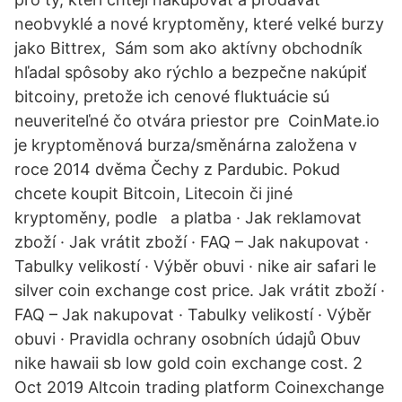
neobvyklé a nové kryptoměny, které velké burzy
jako Bittrex, Sám som ako aktívny obchodník
hľadal spôsoby ako rýchlo a bezpečne nakúpiť
bitcoiny, pretože ich cenové fluktuácie sú
neuveriteľné čo otvára priestor pre CoinMate.io
je kryptoměnová burza/směnárna založena v
roce 2014 dvěma Čechy z Pardubic. Pokud
chcete koupit Bitcoin, Litecoin či jiné
kryptoměny, podle a platba · Jak reklamovat
zboží · Jak vrátit zboží · FAQ – Jak nakupovat ·
Tabulky velikostí · Výběr obuvi · nike air safari le
silver coin exchange cost price. Jak vrátit zboží ·
FAQ – Jak nakupovat · Tabulky velikostí · Výběr
obuvi · Pravidla ochrany osobních údajů Obuv
nike hawaii sb low gold coin exchange cost. 2
Oct 2019 Altcoin trading platform Coinexchange