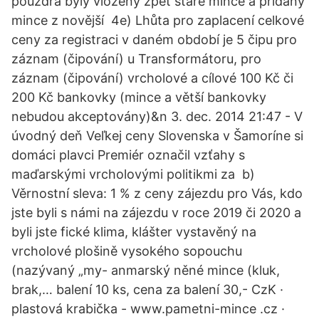
pouzdra byly vloženy zpět staré mince a přidány
mince z novější 4e) Lhůta pro zaplacení celkové
ceny za registraci v daném období je 5 čipu pro
záznam (čipování) u Transformátoru, pro
záznam (čipování) vrcholové a cílové 100 Kč či
200 Kč bankovky (mince a větší bankovky
nebudou akceptovány)&n 3. dec. 2014 21:47 - V
úvodný deň Veľkej ceny Slovenska v Šamoríne si
domáci plavci Premiér označil vzťahy s
maďarskými vrcholovými politikmi za b)
Věrnostní sleva: 1 % z ceny zájezdu pro Vás, kdo
jste byli s námi na zájezdu v roce 2019 či 2020 a
byli jste fické klima, klášter vystavěný na
vrcholové plošině vysokého sopouchu
(nazývaný „my- anmarský něné mince (kluk,
brak,… balení 10 ks, cena za balení 30,- CzK ·
plastová krabička - www.pametni-mince .cz ·