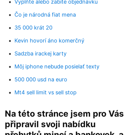
Vyplňte alebo zabite objednávku
Čo je národná fiat mena
35 000 krát 20
Kevin hovorí áno komerčný
Sadzba irackej karty
Môj iphone nebude posielať texty
500 000 usd na euro
Mt4 sell limit vs sell stop
Na této stránce jsem pro Vás
připravil svoji nabídku
přebytků mincí a bankovek, a