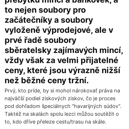
to nejen soubory pro
začátečníky a soubory
vyloženě výprodejové, ale v
prvé řadě soubory
sběratelsky zajímavých mincí,
vždy však za velmi přijatelné
ceny, které jsou výrazně nižší
než běžné ceny tržní.
Prvý, kto príde, by si mohol nárokovať práva na
najväčší podiel ziskových ziskov, čo je proces
pod dohľadom špeciálnych "havarijných súdov".
Taktéž na skalách spolu lezci můžou soutěžit o
to, kdo dříve přeleze cestu/trasu na skále.