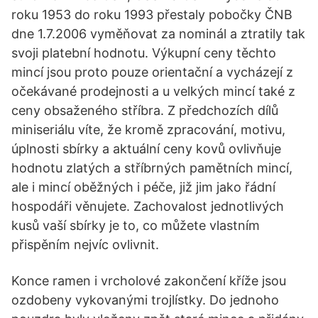
roku 1953 do roku 1993 přestaly pobočky ČNB
dne 1.7.2006 vyměňovat za nominál a ztratily tak
svoji platební hodnotu. Výkupní ceny těchto
mincí jsou proto pouze orientační a vycházejí z
očekávané prodejnosti a u velkých mincí také z
ceny obsaženého stříbra. Z předchozích dílů
miniseriálu víte, že kromě zpracování, motivu,
úplnosti sbírky a aktuální ceny kovů ovlivňuje
hodnotu zlatých a stříbrných pamětních mincí,
ale i mincí oběžných i péče, již jim jako řádní
hospodáři věnujete. Zachovalost jednotlivých
kusů vaší sbírky je to, co můžete vlastním
přispěním nejvíc ovlivnit.
Konce ramen i vrcholové zakončení kříže jsou
ozdobeny vykovanými trojlístky. Do jednoho