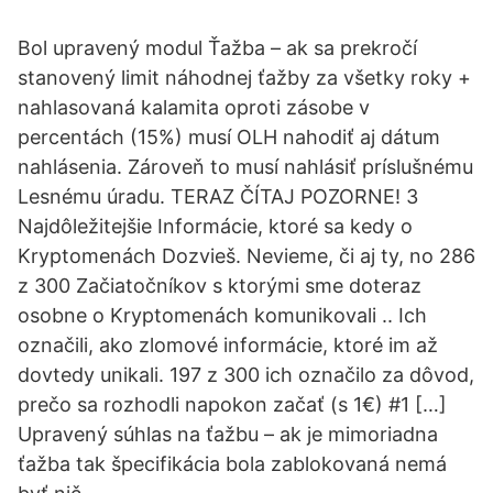
Bol upravený modul Ťažba – ak sa prekročí
stanovený limit náhodnej ťažby za všetky roky +
nahlasovaná kalamita oproti zásobe v
percentách (15%) musí OLH nahodiť aj dátum
nahlásenia. Zároveň to musí nahlásiť príslušnému
Lesnému úradu. TERAZ ČÍTAJ POZORNE! 3
Najdôležitejšie Informácie, ktoré sa kedy o
Kryptomenách Dozvieš. Nevieme, či aj ty, no 286
z 300 Začiatočníkov s ktorými sme doteraz
osobne o Kryptomenách komunikovali .. Ich
označili, ako zlomové informácie, ktoré im až
dovtedy unikali. 197 z 300 ich označilo za dôvod,
prečo sa rozhodli napokon začať (s 1€) #1 […]
Upravený súhlas na ťažbu – ak je mimoriadna
ťažba tak špecifikácia bola zablokovaná nemá