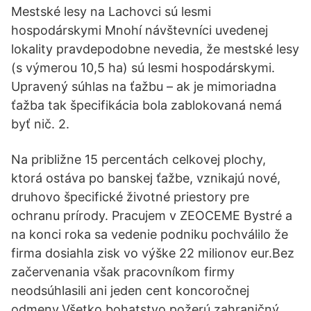
Mestské lesy na Lachovci sú lesmi
hospodárskymi Mnohí návštevníci uvedenej
lokality pravdepodobne nevedia, že mestské lesy
(s výmerou 10,5 ha) sú lesmi hospodárskymi.
Upravený súhlas na ťažbu – ak je mimoriadna
ťažba tak špecifikácia bola zablokovaná nemá
byť nič. 2.
Na približne 15 percentách celkovej plochy,
ktorá ostáva po banskej ťažbe, vznikajú nové,
druhovo špecifické životné priestory pre
ochranu prírody. Pracujem v ZEOCEME Bystré a
na konci roka sa vedenie podniku pochválilo že
firma dosiahla zisk vo výške 22 milionov eur.Bez
začervenania však pracovníkom firmy
neodsúhlasili ani jeden cent koncoročnej
odmeny.Všetko bohatstvo požerú zahraničný