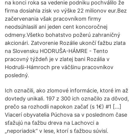
na konci roka sa vedenie podniku pochválilo že
firma dosiahla zisk vo výške 22 milionov eur.Bez
začervenania však pracovníkom firmy
neodsúhlasili ani jeden cent koncoročnej
odmeny.Všetko bohatstvo požerú zahraničný
akcionári. Zatvorenie Rozálie ukončí ťažbu zlata
na Slovensku HODRUŠA-HÁMRE - Tento
pracovný týždeň je v zlatej bani Rozália v
Hodruši-Hámroch pre väčšinu pracovníkov
posledný.
Ich označili, ako zlomové informácie, ktoré im až
dovtedy unikali. 197 z 300 ich označilo za dôvod,
prečo sa rozhodli napokon začať (s 1€) #1 […]
Viacerí obyvatelia Púchova sa v poslednom čase
sťažujú na ťažbu dreva na Lachovci a
„neporiadok“ v lese, ktorí s ťažbou súvisí.