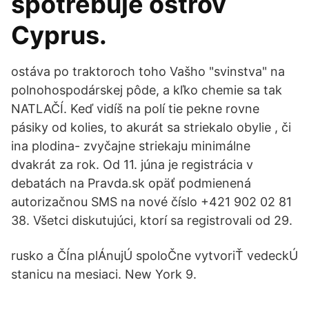
spotrebuje ostrov
Cyprus.
ostáva po traktoroch toho Vašho "svinstva" na
polnohospodárskej pôde, a kľko chemie sa tak
NATLAČÍ. Keď vidíš na polí tie pekne rovne
pásiky od kolies, to akurát sa striekalo obylie , či
ina plodina- zvyčajne striekaju minimálne
dvakrát za rok. Od 11. júna je registrácia v
debatách na Pravda.sk opäť podmienená
autorizačnou SMS na nové číslo +421 902 02 81
38. Všetci diskutujúci, ktorí sa registrovali od 29.
rusko a ČÍna plÁnujÚ spoloČne vytvoriŤ vedeckÚ
stanicu na mesiaci. New York 9.