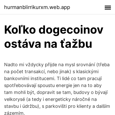
hurmanblirrikurxm.web.app
Koľko dogecoinov
ostáva na ťažbu
Nadto mi vždycky přijde na mysl srovnání (třeba
na počet transakcí, nebo jinak) s klasickými
bankovními institucemi. Ti lidé co tam pracují
spotřebovávají spoustu energie jen na to aby
tam mohli být, dopravit se tam, budovy o bývají
velkorysé (a tedy i energeticky náročné na
stavbu i údržbu), s parkovišti pro klienty a dalším
zázemím.