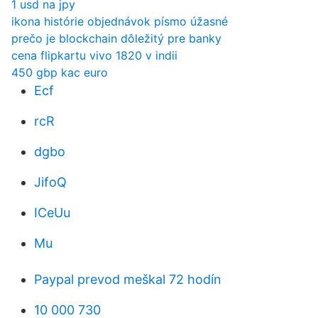
1 usd na jpy
ikona histórie objednávok písmo úžasné
prečo je blockchain dôležitý pre banky
cena flipkartu vivo 1820 v indii
450 gbp kac euro
Ecf
rcR
dgbo
JifoQ
ICeUu
Mu
Paypal prevod meškal 72 hodín
10 000 730