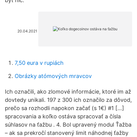
byť nič.
20.04.2021
7,50 eura v rupiách
Obrázky atómových mravcov
Ich označili, ako zlomové informácie, ktoré im až
dovtedy unikali. 197 z 300 ich označilo za dôvod,
prečo sa rozhodli napokon začať (s 1€) #1 […]
spracovania a koľko ostáva spracovať a čísla
súhlasov na ťažbu . 4. Bol upravený modul Ťažba
– ak sa prekročí stanovený limit náhodnej ťažby